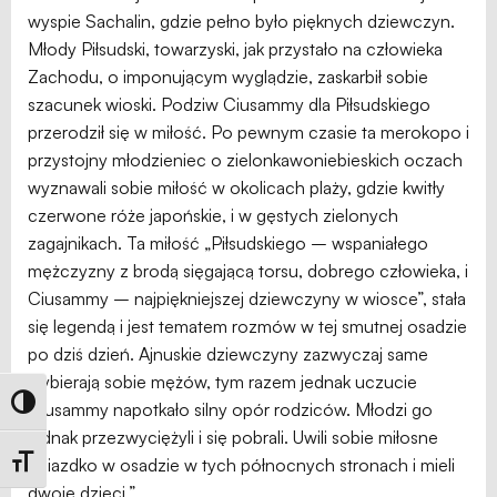
wyspie Sachalin, gdzie pełno było pięknych dziewczyn.
Młody Piłsudski, towarzyski, jak przystało na człowieka
Zachodu, o imponującym wyglądzie, zaskarbił sobie
szacunek wioski. Podziw Ciusammy dla Piłsudskiego
przerodził się w miłość. Po pewnym czasie ta merokopo i
przystojny młodzieniec o zielonkawoniebieskich oczach
wyznawali sobie miłość w okolicach plaży, gdzie kwitły
czerwone róże japońskie, i w gęstych zielonych
zagajnikach. Ta miłość „Piłsudskiego – wspaniałego
mężczyzny z brodą sięgającą torsu, dobrego człowieka, i
Ciusammy – najpiękniejszej dziewczyny w wiosce”, stała
się legendą i jest tematem rozmów w tej smutnej osadzie
po dziś dzień. Ajnuskie dziewczyny zazwyczaj same
wybierają sobie mężów, tym razem jednak uczucie
Toggle High Contrast
Ciusammy napotkało silny opór rodziców. Młodzi go
jednak przezwyciężyli i się pobrali. Uwili sobie miłosne
gniazdko w osadzie w tych północnych stronach i mieli
Toggle Font size
dwoje dzieci.”