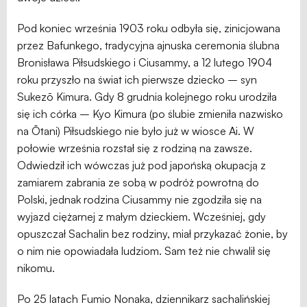
Pod koniec września 1903 roku odbyła się, zinicjowana
przez Bafunkego, tradycyjna ajnuska ceremonia ślubna
Bronisława Piłsudskiego i Ciusammy, a 12 lutego 1904
roku przyszło na świat ich pierwsze dziecko – syn
Sukezō Kimura. Gdy 8 grudnia kolejnego roku urodziła
się ich córka – Kyo Kimura (po ślubie zmieniła nazwisko
na Ōtani) Piłsudskiego nie było już w wiosce Ai. W
połowie września rozstał się z rodziną na zawsze.
Odwiedził ich wówczas już pod japońską okupacją z
zamiarem zabrania ze sobą w podróż powrotną do
Polski, jednak rodzina Ciusammy nie zgodziła się na
wyjazd ciężarnej z małym dzieckiem. Wcześniej, gdy
opuszczał Sachalin bez rodziny, miał przykazać żonie, by
o nim nie opowiadała ludziom. Sam też nie chwalił się
nikomu.
Po 25 latach Fumio Nonaka, dziennikarz sachalińskiej