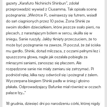
gazety „Karafuto Nichinichi Shinbun”, zdołał
przeprowadzić wywiad z Ciusammą. Tak opisała scenę
pożegnania: „Wkrótce P., owinąwszy się futrem, wsiadł
do sań ciągnionych przez 10 psów. Żona Shinki ze
swoim słodkim dzieciątkiem, które jeszcze ssało pierś, na
plecach, z narastającym bólem w sercu, skuliła się w
śniegu. Sanie ruszyły. Jakby tknięty przeczuciem, że to
może być pożegnanie na zawsze, Pi poczuł, że żal ściska
mu gardło. Shinki, dotąd milcząca, z oczami pełnymi łez i
spuszczoną głową, nagle jak oszalała pobiegła za
mknącymi saniami, zanosząc się płaczem. Ale
rozpędzone sanie nie miały zamiaru się zatrzymać. Pi
podniósł rękę, kilka razy odwrócił się i pożegnał z żalem.
Wyczerpana biegiem Shinki padła w śnieg i głośno
płakała. Odprowadzający Bafunke miał również w oczach
palące łzy…”
18 grudnia, dziesięć dni po narodzeniu córki, której nigdy