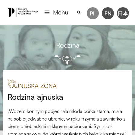
Menu
PL
EN
日本
Rodzina
AJNUSKA ŻONA
Rodzina ajnuska
„Wozem konnym podjechała młoda córka starca, miała
na sobie jedwabne ubranie, w ręku trzymała zawiniątko z
ciemnoniebieskimi szklanymi paciorkami. Syn niósł
słomianą sakwę, do której wetkniętych było kilka mieczy”