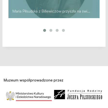
Maria Piłsudska z Billewiczów przyszła na świ...
He
Muzeum współprowadzone przez