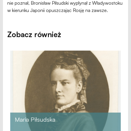
nie poznał, Bronisław Piłsudski wypłynął z Władywostoku
w kierunku Japonii opuszczając Rosję na zawsze.
Zobacz również
Maria Piłsudska
He