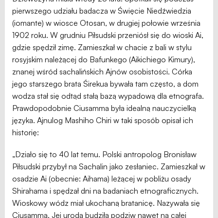
pierwszego udziału badacza w Święcie Niedźwiedzia
(iomante) w wiosce Otosan, w drugiej połowie września
1902 roku. W grudniu Piłsudski przeniósł się do wioski Ai,
gdzie spędził zimę. Zamieszkał w chacie z bali w stylu
rosyjskim należącej do Bafunkego (Aikichiego Kimury),
znanej wśród sachalińskich Ajnów osobistości. Córka
jego starszego brata Śirekua bywała tam często, a dom
wodza stał się odtąd stałą bazą wypadową dla etnografa.
Prawdopodobnie Ciusamma była idealną nauczycielką
języka. Ajnulog Mashiho Chiri w taki sposób opisał ich
historię:
„Działo się to 40 lat temu. Polski antropolog Bronisław
Piłsudski przybył na Sachalin jako zesłaniec. Zamieszkał w
osadzie Ai (obecnie: Aihama) leżącej w pobliżu osady
Shirahama i spędzał dni na badaniach etnograficznych.
Wioskowy wódz miał ukochaną bratanicę. Nazywała się
Ciusamma. Jej uroda budziła podziw nawet na całej