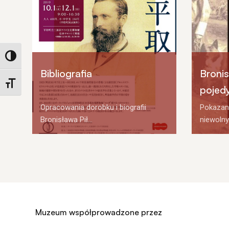
Toggle High Contrast
Bibliografia
Broni
Toggle Font size
pojed
Opracowania dorobku i biografii
Pokazany
Bronisława Pił...
niewolny
Muzeum współprowadzone przez