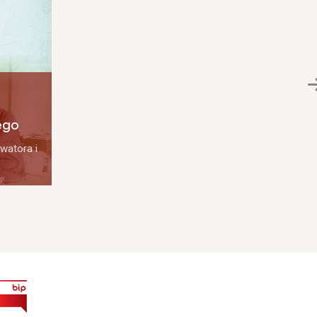
ego
watora i