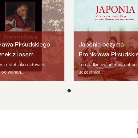
sława Piłsudskiego
Japonia oczyma
ynek z losem
Bronisława Piłsudski
 został jako człowiek
To rzadkie świadectwo obser
 od wahań...
uczestnika...