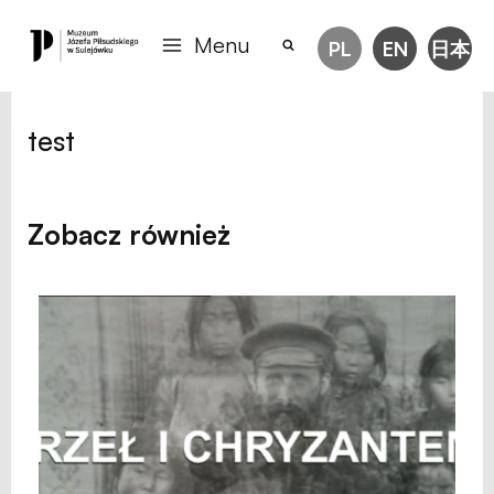
Menu
PL
EN
日本
test
Zobacz również