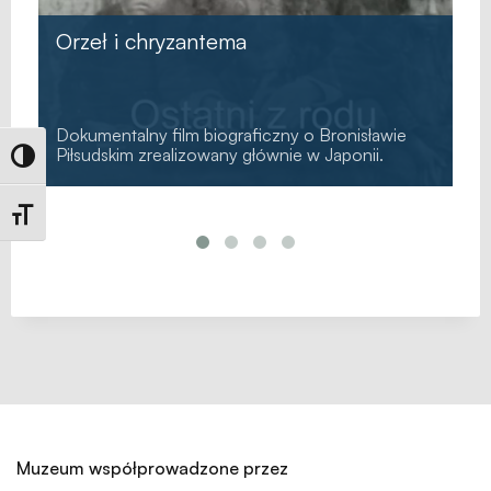
Orzeł i chryzantema
Dokumentalny film biograficzny o Bronisławie
Piłsudskim zrealizowany głównie w Japonii.
Toggle High Contrast
Toggle Font size
Muzeum współprowadzone przez