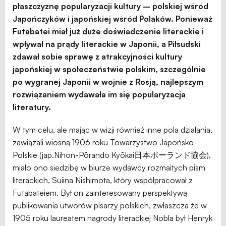
płaszczyznę popularyzacji kultury – polskiej wśród
Japończyków i japońskiej wśród Polaków. Ponieważ
Futabatei miał już duże doświadczenie literackie i
wpływał na prądy literackie w Japonii, a Piłsudski
zdawał sobie sprawę z atrakcyjności kultury
japońskiej w społeczeństwie polskim, szczególnie
po wygranej Japonii w wojnie z Rosją, najlepszym
rozwiązaniem wydawała im się popularyzacja
literatury.
W tym celu, ale mając w wizji również inne pola działania,
zawiązali wiosną 1906 roku Towarzystwo Japońsko-
Polskie (jap.Nihon-Pōrando Kyōkai日本ポーランド協会),
miało ono siedzibę w biurze wydawcy rozmaitych pism
literackich, Suiina Nishimota, który współpracował z
Futabateiem. Był on zainteresowany perspektywą
publikowania utworów pisarzy polskich, zwłaszcza że w
1905 roku laureatem nagrody literackiej Nobla był Henryk