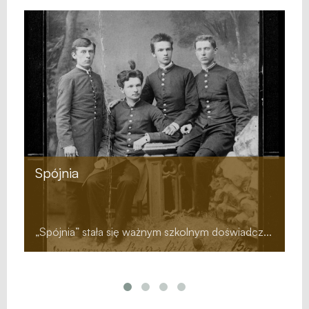
日本・ポーランド協会 ー ブロニス
ワフ・ピウスツキと二葉亭四迷
互いに知名度が低いポーランドと日本の両国の
交流を進めるために情熱をかたむけ友人であっ
た２人...