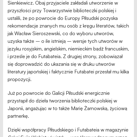
Sienkiewicz. Obaj przyjaciele zakładali utworzenie w
przyszłości przy Towarzystwie biblioteczki polskiej i
ustalili, że po powrocie do Europy Piłsudski pozyska
rekomendacje znanych mu osób z kręgu literatów, takich
jak Wacław Sieroszewski, co do wyboru utworów,
uzyska także – o ile istnieją – wersje tych utworów w
języku rosyjskim, angielskim, niemieckim bądź francuskim,
i prześle je do Futabateia. Z drugiej strony, zobowiązał
się doprowadzić do ukazania się w druku utworów
literatury japońskiej i faktycznie Futabatei przesłał mu kilka
propozycji.
Już po powrocie do Galicji Piłsudski energicznie
przystąpił do dzieła tworzenia biblioteczki polskiej w
Japonii, angażując w to także Marię Żarnowską, życiową
partnerkę.
Dzięki współpracy Piłsudskiego i Futabateia w magazynie