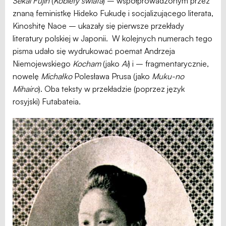
Sekai Fujin
(
Kobiety świata
) – współprowadzonym przez
znaną feministkę Hideko Fukudę i socjalizującego literata,
Kinoshitę Naoe – ukazały się pierwsze przekłady
literatury polskiej w Japonii. W kolejnych numerach tego
pisma udało się wydrukować poemat Andrzeja
Niemojewskiego
Kocham
(jako
Ai
) i – fragmentarycznie,
nowelę
Michałko
Polesława Prusa (jako
Muku-no
Mihairo
). Oba teksty w przekładzie (poprzez język
rosyjski) Futabateia.