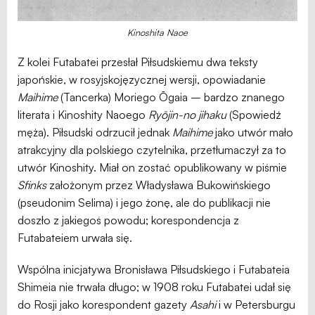
Kinoshita Naoe
Z kolei Futabatei przesłał Piłsudskiemu dwa teksty
japońskie, w rosyjskojęzycznej wersji, opowiadanie
Maihime
(Tancerka) Moriego Ōgaia – bardzo znanego
literata i Kinoshity Naoego
Ryōjin-no jihaku
(Spowiedź
męża). Piłsudski odrzucił jednak
Maihime
jako utwór mało
atrakcyjny dla polskiego czytelnika, przetłumaczył za to
utwór Kinoshity. Miał on zostać opublikowany w piśmie
Sfinks
założonym przez Władysława Bukowińskiego
(pseudonim Selima) i jego żonę, ale do publikacji nie
doszło z jakiegoś powodu; korespondencja z
Futabateiem urwała się.
Wspólna inicjatywa Bronisława Piłsudskiego i Futabateia
Shimeia nie trwała długo; w 1908 roku Futabatei udał się
do Rosji jako korespondent gazety
Asahi
i w Petersburgu