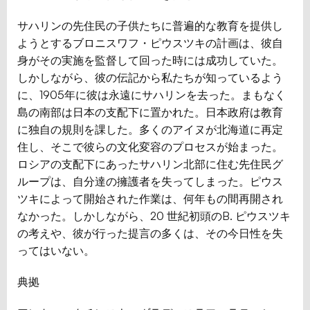
サハリンの先住民の子供たちに普遍的な教育を提供し
ようとするブロニスワフ・ピウスツキの計画は、彼自
身がその実施を監督して回った時には成功していた。
しかしながら、彼の伝記から私たちが知っているよう
に、1905年に彼は永遠にサハリンを去った。まもなく
島の南部は日本の支配下に置かれた。日本政府は教育
に独自の規則を課した。多くのアイヌが北海道に再定
住し、そこで彼らの文化変容のプロセスが始まった。
ロシアの支配下にあったサハリン北部に住む先住民グ
ループは、自分達の擁護者を失ってしまった。ピウス
ツキによって開始された作業は、何年もの間再開され
なかった。しかしながら、20 世紀初頭のB. ピウスツキ
の考えや、彼が行った提言の多くは、その今日性を失
ってはいない。
典拠