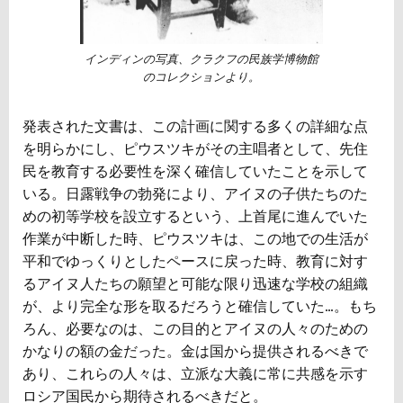
インディンの写真、クラクフの民族学博物館
のコレクションより。
発表された文書は、この計画に関する多くの詳細な点
を明らかにし、ピウスツキがその主唱者として、先住
民を教育する必要性を深く確信していたことを示して
いる。日露戦争の勃発により、アイヌの子供たちのた
めの初等学校を設立するという、上首尾に進んでいた
作業が中断した時、ピウスツキは、この地での生活が
平和でゆっくりとしたペースに戻った時、教育に対す
るアイヌ人たちの願望と可能な限り迅速な学校の組織
が、より完全な形を取るだろうと確信していた…。もち
ろん、必要なのは、この目的とアイヌの人々のための
かなりの額の金だった。金は国から提供されるべきで
あり、これらの人々は、立派な大義に常に共感を示す
ロシア国民から期待されるべきだと。