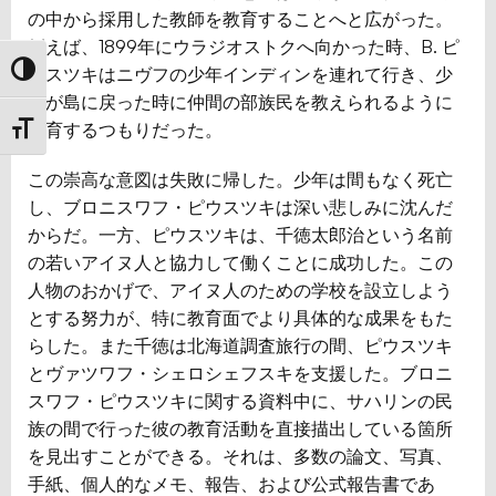
の中から採用した教師を教育することへと広がった。
例えば、1899年にウラジオストクへ向かった時、B. ピ
ウスツキはニヴフの少年インディンを連れて行き、少
Toggle High Contrast
年が島に戻った時に仲間の部族民を教えられるように
教育するつもりだった。
Toggle Font size
この崇高な意図は失敗に帰した。少年は間もなく死亡
し、ブロニスワフ・ピウスツキは深い悲しみに沈んだ
からだ。一方、ピウスツキは、千徳太郎治という名前
の若いアイヌ人と協力して働くことに成功した。この
人物のおかげで、アイヌ人のための学校を設立しよう
とする努力が、特に教育面でより具体的な成果をもた
らした。また千徳は北海道調査旅行の間、ピウスツキ
とヴァツワフ・シェロシェフスキを支援した。ブロニ
スワフ・ピウスツキに関する資料中に、サハリンの民
族の間で行った彼の教育活動を直接描出している箇所
を見出すことができる。それは、多数の論文、写真、
手紙、個人的なメモ、報告、および公式報告書であ