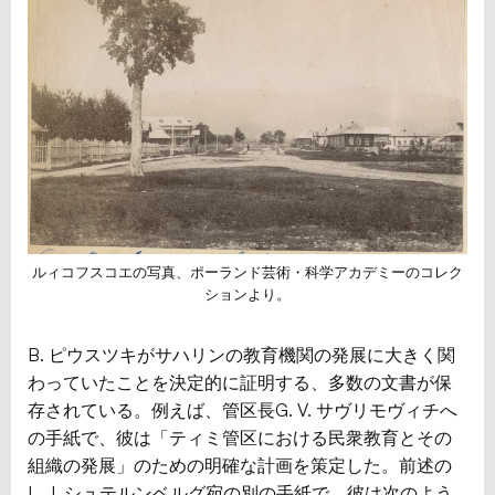
ルィコフスコエの写真、ポーランド芸術・科学アカデミーのコレク
ションより。
B. ピウスツキがサハリンの教育機関の発展に大きく関
わっていたことを決定的に証明する、多数の文書が保
存されている。例えば、管区長G. V. サヴリモヴィチへ
の手紙で、彼は「ティミ管区における民衆教育とその
組織の発展」のための明確な計画を策定した。前述の
L. J. シュテルンベルグ宛の別の手紙で、彼は次のよう