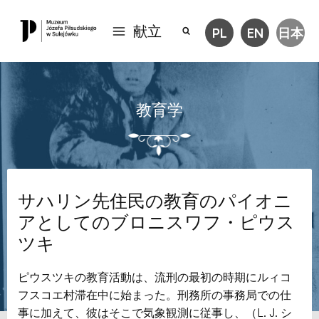
献立
PL
EN
日本
教育学
サハリン先住民の教育のパイオニ
アとしてのブロニスワフ・ピウス
ツキ
ピウスツキの教育活動は、流刑の最初の時期にルィコ
フスコエ村滞在中に始まった。刑務所の事務局での仕
事に加えて、彼はそこで気象観測に従事し、（L. J. シ