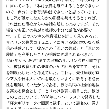
に書いている。「私は規律を確立することができない
ので、自分には教育活動はできないと思っています。
もし私が誰かになんらかの影響を与えうるとすれば、
それはただ衷心からの会話を通してのみですが、その
場合でも互いの共感と教師の十分な威信が必要で
す。」B. ピウスツキの教育活動を詳しく見てみると、
サハリンの住民コミュニティにおける彼の大いなる威
信の基盤として、彼がこの「互いの共感」と「互いの
愛情」を利用したことが明確に強調されるべきだ。
1887年から1899年までの最初のサハリン滞在期間です
ら、彼は教育活動の発展のための計画を立てて、それ
を制度化したいと考えていた。これは、先住民族がロ
シア人や日本人に遅れを取らないように教育する必要
性を理解していたからである。彼は島民の社会的地位
を高める機会として、とりわけ教育に着目した。彼は
このことについて、1898年にハバロフスクで発表した
「樺太ギリヤークの困窮と欲求」という題名の、覚え
書とも呼ぶべき論文にこう書いている。