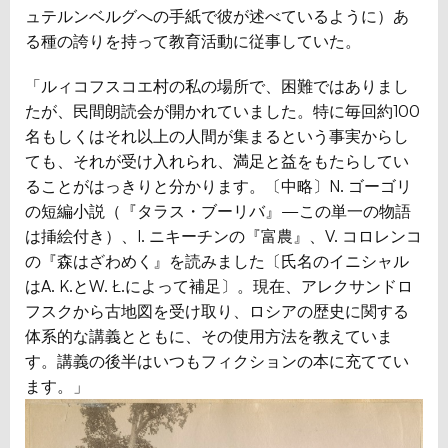
ュテルンベルグへの手紙で彼が述べているように）あ
る種の誇りを持って教育活動に従事していた。
「ルィコフスコエ村の私の場所で、困難ではありまし
たが、民間朗読会が開かれていました。特に毎回約100
名もしくはそれ以上の人間が集まるという事実からし
ても、それが受け入れられ、満足と益をもたらしてい
ることがはっきりと分かります。〔中略〕N. ゴーゴリ
の短編小説（『タラス・ブーリバ』—この単一の物語
は挿絵付き）、I. ニキーチンの『富農』、V. コロレンコ
の『森はざわめく』を読みました〔氏名のイニシャル
はA. K.とW. Ł.によって補足〕。現在、アレクサンドロ
フスクから古地図を受け取り、ロシアの歴史に関する
体系的な講義とともに、その使用方法を教えていま
す。講義の後半はいつもフィクションの本に充ててい
ます。」