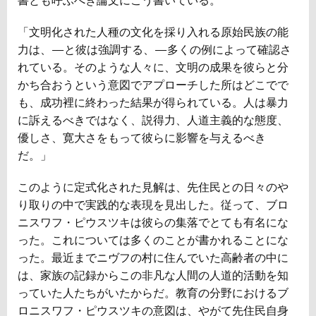
「文明化された人種の文化を採り入れる原始民族の能
力は、—と彼は強調する、—多くの例によって確認さ
れている。そのような人々に、文明の成果を彼らと分
かち合おうという意図でアプローチした所はどこでで
も、成功裡に終わった結果が得られている。人は暴力
に訴えるべきではなく、説得力、人道主義的な態度、
優しさ、寛大さをもって彼らに影響を与えるべき
だ。」
このように定式化された見解は、先住民との日々のや
り取りの中で実践的な表現を見出した。従って、ブロ
ニスワフ・ピウスツキは彼らの集落でとても有名にな
った。これについては多くのことが書かれることにな
った。最近までニヴフの村に住んでいた高齢者の中に
は、家族の記録からこの非凡な人間の人道的活動を知
っていた人たちがいたからだ。教育の分野におけるブ
ロニスワフ・ピウスツキの意図は、やがて先住民自身